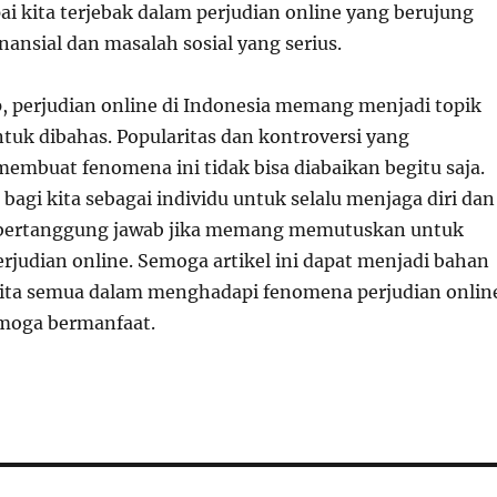
ai kita terjebak dalam perjudian online yang berujung
nansial dan masalah sosial yang serius.
, perjudian online di Indonesia memang menjadi topik
tuk dibahas. Popularitas dan kontroversi yang
embuat fenomena ini tidak bisa diabaikan begitu saja.
agi kita sebagai individu untuk selalu menjaga diri dan
 bertanggung jawab jika memang memutuskan untuk
erjudian online. Semoga artikel ini dapat menjadi bahan
ita semua dalam menghadapi fenomena perjudian onlin
emoga bermanfaat.