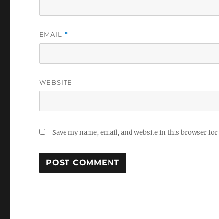
EMAIL
*
WEBSITE
Save my name, email, and website in this browser for