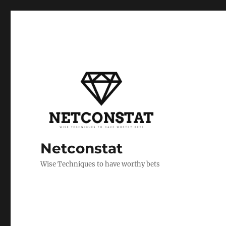
Netconstat
Wise Techniques to have worthy bets