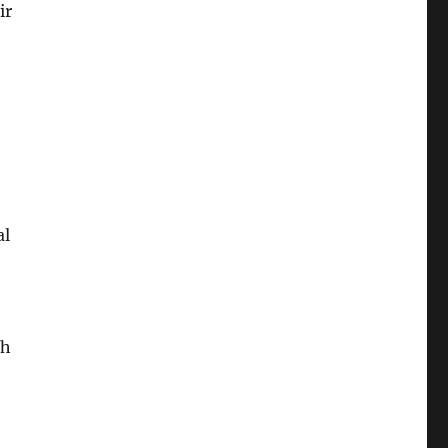
ir
al
ih