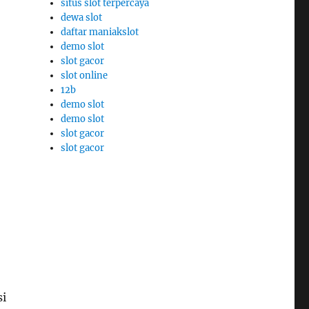
situs slot terpercaya
dewa slot
daftar maniakslot
demo slot
slot gacor
slot online
12b
demo slot
demo slot
slot gacor
slot gacor
si