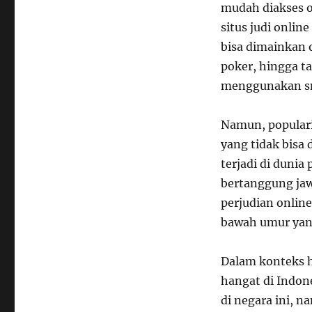
mudah diakses ol
situs judi onli
bisa dimainkan o
poker, hingga t
menggunakan sm
Namun, populari
yang tidak bisa
terjadi di dunia
bertanggung jaw
perjudian onlin
bawah umur yan
Dalam konteks h
hangat di Indon
di negara ini, n