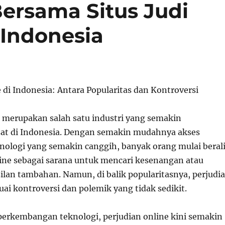
ersama Situs Judi
 Indonesia
 di Indonesia: Antara Popularitas dan Kontroversi
e merupakan salah satu industri yang semakin
at di Indonesia. Dengan semakin mudahnya akses
knologi yang semakin canggih, banyak orang mulai beral
line sebagai sarana untuk mencari kesenangan atau
lan tambahan. Namun, di balik popularitasnya, perjudi
ai kontroversi dan polemik yang tidak sedikit.
perkembangan teknologi, perjudian online kini semakin