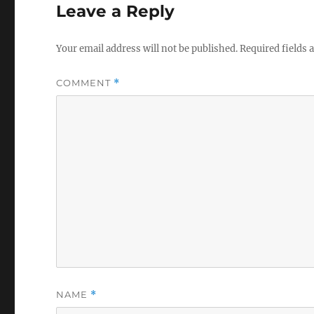
Leave a Reply
Your email address will not be published.
Required fields
COMMENT
*
NAME
*