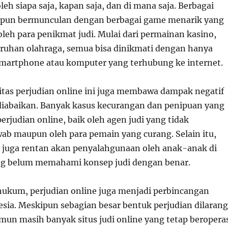
eh siapa saja, kapan saja, dan di mana saja. Berbagai
ne pun bermunculan dengan berbagai game menarik yang
leh para penikmat judi. Mulai dari permainan kasino,
aruhan olahraga, semua bisa dinikmati dengan hanya
artphone atau komputer yang terhubung ke internet.
tas perjudian online ini juga membawa dampak negatif
 diabaikan. Banyak kasus kecurangan dan penipuan yang
 perjudian online, baik oleh agen judi yang tidak
ab maupun oleh para pemain yang curang. Selain itu,
e juga rentan akan penyalahgunaan oleh anak-anak di
g belum memahami konsep judi dengan benar.
ukum, perjudian online juga menjadi perbincangan
esia. Meskipun sebagian besar bentuk perjudian dilarang
amun masih banyak situs judi online yang tetap beropera