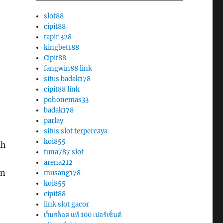
slot88
cipit88
tapir 328
kingbet188
Cipit88
fangwin88 link
situs badak178
cipit88 link
pohonemas33
badak178
parlay
situs slot terpercaya
koi855
ih
tuna787 slot
arena212
an
musang178
koi855
cipit88
link slot gacor
เว็บสล็อต แท้ 100 เปอร์เซ็นต์